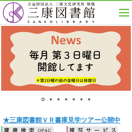
★三康図書館ＶＲ書庫見学ツアー公開中