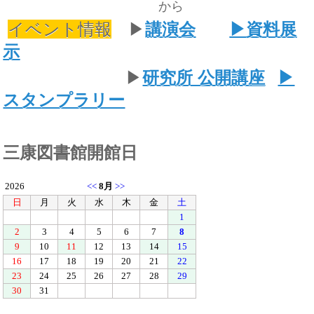
から
イベント情報
▶
講演会
▶資料展
示
▶
研究所 公開講座
▶
スタンプラリー
三康図書館開館日