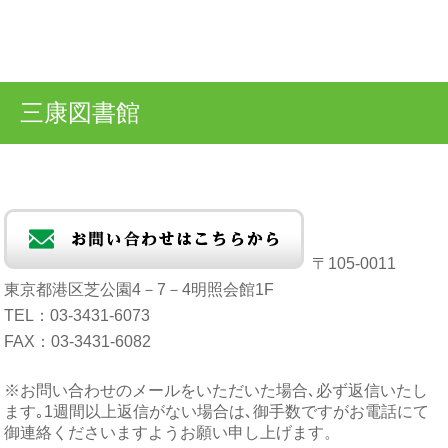
【研究所】｢三康文化研究所年報｣第57号を刊行しました
2026/06/25
三康文化研究所に所属している研究指導員及び研究員の論文が掲載さ
れています｡
以下執筆者と掲載論文の題名です｡(掲載順です｡)
三康図書館
宇髙良哲 ｢〈〈史料翻刻〉〉知恩院宮尊超法親王江戸御参向記｣
西村実則 ｢仏教学の先人たち(六) ―牧田諦亮･辛嶋静志･中村元
(続)―｣
柴田泰山 「『授菩薩戒儀則』(黒谷古本)の概要」
鎮鎮一 「A Sanskrit Folio of the Vajracchedikā Prajñāpāramitā
Brought Back to
Japan by the First Ōtani Expeditio」
古宇田亮修 ｢Nāsiketopākhyāna『ナースィケータ物語』（下）―梵
和対訳(第10～18章)―｣
〒105-0011
なお､販売価格は2,187円です｡
東京都港区芝公園4－7－4明照会館1F
TEL：03-3431-6073
【図書館】本日（6月21日）は第3日曜日で開館します
2026/06/21
FAX：03-3431-6082
通常通り9:30-17:00まで開館中です。14時から書庫見学会も開催します
（予約不要）
※お問い合わせのメールをいただいた場合､必ず返信いたし
【図書館】明日（6月19日金曜）は休館日
ます｡1週間以上返信がない場合は､御手数ですがお電話にて
2026/06/18
御連絡くださいますようお願い申し上げます。
第3日曜日開館に伴い、前の金曜日は休館日となりますのでご来館の際には