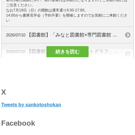
ご注意ください。
なお7月19日（日）の開館は通常通り9:30-17:00。
14:00から書庫見学会（予約不要）を開催しますのでお気軽にご来館くださ
い
【図書館】「みなと図書館×専門図書館 夏の学習スタンプラリー」参加のお知らせ
2026/07/10
【図書館】特集展示「ソビエトグラフ」開催
続きを読む
2026/07/10
会期：7/7～10/2 場所：閲覧室奥の書架（入場無料）
【図書館】7-8月蔵書紹介「昔話はむかしから同じ？100年前の本をみてみよう」」
2026/07/06
会期：2026年7月6日-9月4日 場所：三康図書館閲覧室（入場無料）
X
【図書館】7-8月ミニ展示「百年前の本から探そう 太陽・星・月のひみつ」
2026/07/06
会期：2026年7月6日ー9月4日 場所：三康図書館ロビー（入場無料）
Tweets by sankotoshokan
【図書館】利用休止中の資料のご案内
2026/07/01
Facebook
利用休止中の資料について更新しました。ご利用の際にはご注意くだ
さい。