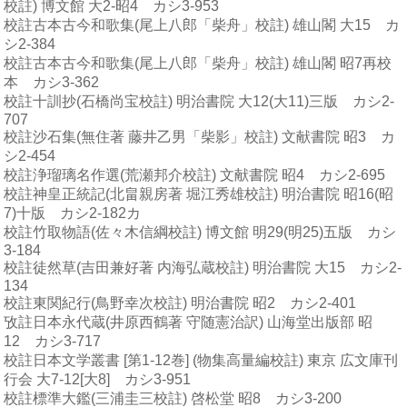
校註) 博文館 大2-昭4 カシ3-953
校註古本古今和歌集(尾上八郎「柴舟」校註) 雄山閣 大15 カ
シ2-384
校註古本古今和歌集(尾上八郎「柴舟」校註) 雄山閣 昭7再校
本 カシ3-362
校註十訓抄(石橋尚宝校註) 明治書院 大12(大11)三版 カシ2-
707
校註沙石集(無住著 藤井乙男「柴影」校註) 文献書院 昭3 カ
シ2-454
校註浄瑠璃名作選(荒瀬邦介校註) 文献書院 昭4 カシ2-695
校註神皇正統記(北畠親房著 堀江秀雄校註) 明治書院 昭16(昭
7)十版 カシ2-182カ
校註竹取物語(佐々木信綱校註) 博文館 明29(明25)五版 カシ
3-184
校註徒然草(吉田兼好著 内海弘蔵校註) 明治書院 大15 カシ2-
134
校註東関紀行(鳥野幸次校註) 明治書院 昭2 カシ2-401
攷註日本永代蔵(井原西鶴著 守随憲治訳) 山海堂出版部 昭
12 カシ3-717
校註日本文学叢書 [第1-12巻] (物集高量編校註) 東京 広文庫刊
行会 大7-12[大8] カシ3-951
校註標準大鑑(三浦圭三校註) 啓松堂 昭8 カシ3-200