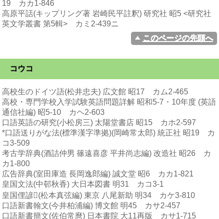
19 カカ1-846
高原平話(キップリング著 岩崎民平註釈) 研究社 昭5 <研究社
英文学叢書 第5輯> カミ2-439ニ
このページの先頭へ
コウコ
高校生のドイツ語(松井忠夫) 広文館 昭17 カム2-465
高校・専門学校入学試験英語問題詳解 昭和5-7・10年度 (英語
通信社編) 昭5-10 カヘ2-603
口語英語の研究(小松房三) 太陽堂書店 昭15 カホ2-597
*口語送りがな法(標準漢字準拠)(岡崎常太郎) 統正社 昭19 カ
コ3-509
考古学辞典(酒詰仲男 篠遠喜彦 平井尚志編) 改造社 昭26 カ
カ1-800
広告辞典(室田庫造 長岡逸郎編) 誠文堂 昭6 カカ1-821
皇国文法(中邨秋香) 大日本図書 明31 カコ3-1
皇国俚諺(松本真弦編) 東京 八尾新助 明34 カケ3-810
口語新書翰文(今井柏浦編) 博文館 明45 カサ2-457
口語新書簡文(佐伯常麿) 日本書院 大11再版 カサ1-715