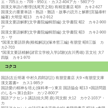
エ・705エカ・709・950エ・カス2-404アカ・580アウ
国漢文単語の整理(浅尾芳之助) 有精堂書店 昭8 カキ2-627
国漢文の重要単語・熟語・難語・故事の読方と解釈(宮脇泰軒
編著) 大明堂 昭13 カキ2-912
国漢文要語解釈(文学書院編輯部編) 文学書院 昭2 カキ2-900
ア
国漢文要語解釈(文学書院編輯部編) 文学書院 昭3 カキ2-900
カ・サ
*国漢文要語辞典(根柢解説)(塚本哲三編) 有朋堂 昭8三版 カ
カ2-703
*国漢文要語精解(諸官立学校入学試験)(吉川秀雄) 言文社 大7
四版 カキ1-970
コクコ
国語(左丘明著 中村久四郎訳註) 有朋堂書店 大9 <有朋堂文庫
漢文叢書> カス1-985ク
国語愛の精神を培え(保科孝一) 東京 国語協会 昭13 <国語問題
のしるべ 第1合刻> カソ2-800ア
国語アクセント講話(佐久間 鼎) 同文館 大12 カケ2-103ア・
カ