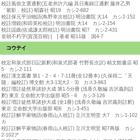
校註風俗文選通釈(五老井許六編 其日庵錦江通釈 藤井乙男
「紫影」校註) 昭森社 昭19 カシ2-682
校註保元平治物語(鳥野幸次校註) 明治書院 大14 カシ2-152
校註増鏡(和田英松校註) 明治書院 大14 カシ2-154
校註謡曲(佐成謙太郎校註) 明治書院 昭7 カシ2-431
皇朝不朽字(賀茂百樹) [ ] 著者 昭11跋 国4-7
コウテイ
校定和泉式部日記新釈(和泉式部著 竹野長次訳) 精文館書店 昭
5 カシ2-111
校訂漢文叢書 第1・2・4・7-11冊(全12冊本) (久保得二「天
随」編校訂) 博文館 大3-13[大2・3] カス3-963
校訂増註徒然草諸抄大成 第1-5分冊 (浅香久敬編 吉沢義則註
釈) 東京 立命館大学出版部 昭5・6 カシ3-126
校訂増註徒然草諸抄大成 (全1冊) (浅香久敬編 吉沢義則註釈)
東京 立命館大学出版部 昭6 カシ3-451
校訂註解平家物語(春雨山人校訂) 立川文明堂 大7 カシ1-102
カ
校訂註解平家物語(春雨山人校訂) 立川文明堂 昭7再版 カシ
2-102ア