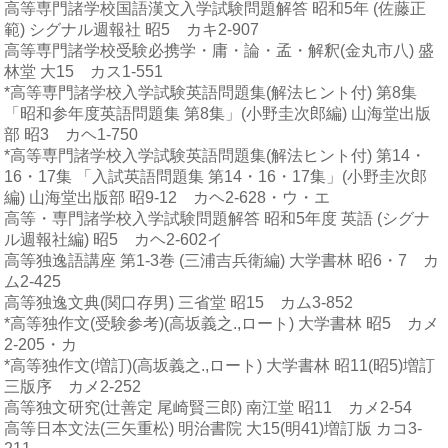
高等専門諸学校国語漢文入学試験問題解答 昭和5年 (佐藤正
範) シグナル週報社 昭5 カキ2-907
高等専門諸学校受験必携学・庸・論・孟・解釈(金丸市八) 盛
林堂 大15 カス1-551
*高等専門諸学校入学試験英語問題集(解法ヒント付) 第8集
「昭和参年度英語問題集 第8集」(小野圭次郎編) 山海堂出版
部 昭3 カヘ1-750
*高等専門諸学校入学試験英語問題集(解法ヒント付) 第14・
16・17集 「入試英語問題集 第14・16・17集」(小野圭次郎
編) 山海堂出版部 昭9-12 カヘ2-628・ウ・エ
高等・専門諸学校入学試験問題解答 昭和5年度 英語 (シグナ
ル週報社編) 昭5 カヘ2-602イ
高等独逸語講座 第1-3巻 (三浦吉兵衛編) 大学書林 昭6・7 カ
ム2-425
高等独逸文典(関口存男) 三省堂 昭15 カム3-852
*高等独作文(受験参考)(高坂義之.,ロート) 大学書林 昭5 カメ
2-205・カ
*高等独作文(増訂)(高坂義之.,ロート) 大学書林 昭11(昭5)増訂
三版序 カメ2-252
高等独文研究(辻善定 尾崎賢三郎) 南江堂 昭11 カメ2-54
高等日本文法(三矢重松) 明治書院 大15(明41)増訂版 カコ3-