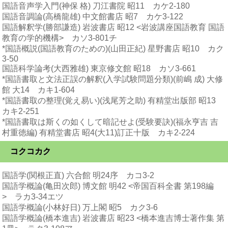
国語音声学入門(神保 格) 刀江書院 昭11 カケ2-180
国語音調論(高橋龍雄) 中文館書店 昭7 カケ3-122
国語解釈学(勝部謙造) 岩波書店 昭12 <岩波講座国語教育 国語
教育の学的機構> カソ3-801チ
*国語概説(国語教育のための)(山田正紀) 星野書店 昭10 カク
3-50
国語科学論考(大西雅雄) 東京修文館 昭18 カソ3-661
*国語書取と文法正誤の解釈(入学試験問題分類)(前嶋 成) 大修
館 大14 カキ1-604
*国語書取の整理(覚え易い)(浅尾芳之助) 有精堂出版部 昭13
カキ2-251
*国語書取は斯くの如くして暗記せよ(受験要訣)(福永亨吉 吉
村重徳編) 有精堂書店 昭4(大11)訂正十版 カキ2-224
コクコカク
国語学(関根正直) 六合館 明24序 カコ3-2
国語学概論(亀田次郎) 博文館 明42 <帝国百科全書 第198編
> ラカ3-34エツ
国語学概論(小林好日) 万上閣 昭5 カク3-6
国語学概論(橋本進吉) 岩波書店 昭23 <橋本進吉博士著作集 第