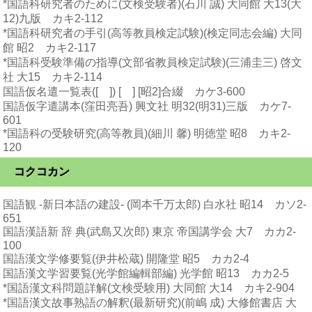
*国語科研究者のために(文検受験者)(石川 誠) 大同館 大13(大
12)九版 カキ2-112
*国語科研究者の手引(高等教員検定試験)(検定同志会編) 大同
館 昭2 カキ2-117
*国語科受験準備の指導(文部省教員検定試験)(三浦圭三) 啓文
社 大15 カキ2-114
国語仮名遣一覧表([ ]) [ ] [昭2]合綴 カケ3-600
国語仮字遣講本(窪田亮吾) 興文社 明32(明31)三版 カケ7-
601
*国語科の受験研究(高等教員)(細川 馨) 明徳堂 昭8 カキ2-
120
コクコカン
国語観 -新日本語の建設- (岡本千万太郎) 白水社 昭14 カソ2-
651
国語漢語新 辞 典(武島又次郎) 東京 帝国講学会 大7 カカ2-
100
国語漢文学修要覧(伊井松蔵) 開隆堂 昭5 カカ2-4
国語漢文学習要覧(光学館編輯部編) 光学館 昭13 カカ2-5
*国語漢文科問題詳解(文検受験用) 大同館 大14 カキ2-904
*国語漢文故事熟語の解釈(最新研究)(前嶋 成) 大修館書店 大