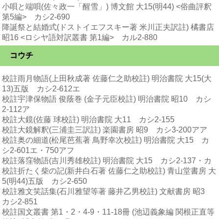
小唄と端唄(佐々政一「醒雪」) 博文館 大15(明44) <俗曲評釈
第5編> カシ2-690
降誕祭と結婚式(ドストイエフスキー著 米川正夫訳註) 橘書店
昭16 <ロシヤ語対訳叢書 第1編> カル2-880
コウチ
校註雨月物語(上田秋成著 佐藤仁之助校註) 明治書院 大15(大
13)五版 カシ2-612エ
校註宇津保物語 俊蔭巻 (金子元臣校註) 明治書院 昭10 カシ
2-112ア
校註大鏡(佐藤 球校註) 明治書院 大11 カシ2-155
校註大鏡解釈(三浦圭三訳註) 楽園書房 昭9 カシ3-200アア
校註奥の細道(松尾芭蕉著 鳥野幸次校註) 明治書院 大15 カ
シ2-601エ・750アフ
校註落窪物語(吉川秀雄校註) 明治書院 大15 カシ2-137・カ
校註折たく柴の記(新井白石著 佐藤仁之助校註) 青山堂書房 大
5(明44)五版 カシ2-650
校註雅文笑話集(石川雅望等著 藤井乙男校註) 文献書房 昭3
カシ2-851
校註国文叢書 第1・2・4-9・11-18冊 (池辺義象編 関根正直等