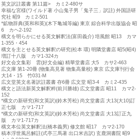
英文訳註叢書 第11篇> カミ2-480サ
幸福な宮様(ワイルド著 小山鬼子男「鬼子三」訳註) 外国語研
究社 昭9 カミ2-501
*鉱物辞典(英和和英)(木下亀城等編) 東京 綜合科学出版協会 昭
6 カヘ2-192
構文を明らかにせる英文解釈法(富田義介) 培風館 昭13 カマ
1-355・454
構文を主とせる英文解釈の研究(松本 環) 明隣堂書店 昭5(昭4)
増訂十八版 カマ1-324カ
好文会文集彩 雲(好文会編) 精華堂書店 大5 カサ2-463
広文庫 第1-20冊 (物集高見著 物集高量校) 東京 広文庫刊行会
大14・15 竹031-M
広文堂英文名著訳註叢書 存6冊 広文堂 昭3-4 カミ2-435
構文と語法新英文解釈粹(前川勝雄) 広文堂書店 昭11 カマ2-
152
*構文の新研究(和文英訳)(鈴木芳松) 尚文堂書店 大13(大10)訂
正七版 カマ1-717
*構文の新研究(和文英訳)(鈴木芳松) 尚文堂書店 大13訂正九
版 カマ1-717カ
構文本位英文解釈法(橋本義男) 修文館 昭17 カマ2-170
稿本浮世風呂解註(式亭三馬著 出口米吉訳) 玄鹿洞書院 昭9