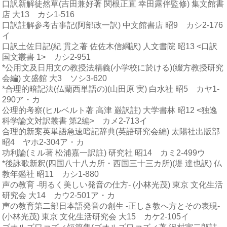
口訳新解徒然草(吉田兼好著 関根正直 幸田露伴監修) 集文館書
店 大13 カシ1-516
口訳註解参考古事記(阿部政一訳) 中文館書店 昭9 カシ2-176
イ
口訳土佐日記(紀 貫之著 佐佐木信綱訳) 人文書院 昭13 <口訳
国文叢書 1> カシ2-951
*公用文及日用文の教授法精義(小学校に於ける)(綴方教授研究
会編) 文盛館 大3 ソシ3-620
*合理的暗記法(仏蘭西単語の)(山田原 実) 白水社 昭5 カヤ1-
290ア・カ
公理的考察(ヒルベルト著 高津 巌訳註) 大学書林 昭12 <独逸
科学論文対訳叢書 第2編> カメ2-713イ
合理的新案英単語急速暗記辞典(英語研究会編) 太陽社出版部
昭4 ヤホ2-304ア・カ
功利論(ミル著 松浦嘉一訳註) 研究社 昭14 カミ2-499ウ
*後詠歌新釈(四国八十八カ所・西国三十三カ所)(堤 達也訳) 仏
教年鑑社 昭11 カシ1-880
声の教育 -明るく美しい発音の仕方- (小林光茂) 東京 文化生活
研究会 大14 カウ2-501ア・カ
声の教育第二部日本語発音の創生 -正しき教へ方とその表現-
(小林光茂) 東京 文化生活研究会 大15 カケ2-105イ