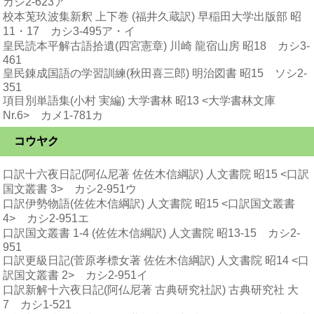
カシ2-623ア
校本莵玖波集新釈 上下巻 (福井久蔵訳) 早稲田大学出版部 昭
11・17 カシ3-495ア・イ
皇民読本平解古語拾遺(四宮憲章) 川崎 龍宿山房 昭18 カシ3-
461
皇民錬成国語の学習訓練(秋田喜三郎) 明治図書 昭15 ソシ2-
351
項目別単語集(小村 実編) 大学書林 昭13 <大学書林文庫
Nr.6> カメ1-781カ
コウヤク
口訳十六夜日記(阿仏尼著 佐佐木信綱訳) 人文書院 昭15 <口訳
国文叢書 3> カシ2-951ウ
口訳伊勢物語(佐佐木信綱訳) 人文書院 昭15 <口訳国文叢書
4> カシ2-951エ
口訳国文叢書 1-4 (佐佐木信綱訳) 人文書院 昭13-15 カシ2-
951
口訳更級日記(菅原孝標女著 佐佐木信綱訳) 人文書院 昭14 <口
訳国文叢書 2> カシ2-951イ
口訳新解十六夜日記(阿仏尼著 古典研究社訳) 古典研究社 大
7 カシ1-521