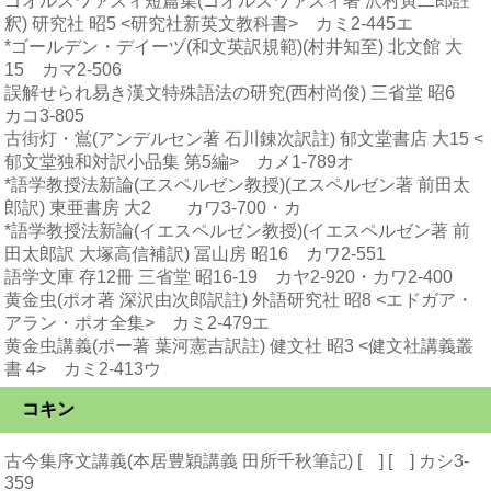
ゴオルズワァズィ短篇集(ゴオルズワァズィ著 沢村寅二郎註
釈) 研究社 昭5 <研究社新英文教科書> カミ2-445エ
*ゴールデン・デイーヅ(和文英訳規範)(村井知至) 北文館 大
15 カマ2-506
誤解せられ易き漢文特殊語法の研究(西村尚俊) 三省堂 昭6
カコ3-805
古街灯・鴬(アンデルセン著 石川錬次訳註) 郁文堂書店 大15 <
郁文堂独和対訳小品集 第5編> カメ1-789オ
*語学教授法新論(ヱスペルゼン教授)(ヱスペルゼン著 前田太
郎訳) 東亜書房 大2 カワ3-700・カ
*語学教授法新論(イエスペルゼン教授)(イエスペルゼン著 前
田太郎訳 大塚高信補訳) 冨山房 昭16 カワ2-551
語学文庫 存12冊 三省堂 昭16-19 カヤ2-920・カワ2-400
黄金虫(ポオ著 深沢由次郎訳註) 外語研究社 昭8 <エドガア・
アラン・ポオ全集> カミ2-479エ
黄金虫講義(ポー著 葉河憲吉訳註) 健文社 昭3 <健文社講義叢
書 4> カミ2-413ウ
コキン
古今集序文講義(本居豊穎講義 田所千秋筆記) [ ] [ ] カシ3-
359