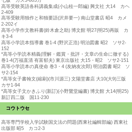
七版 カス3-803カ
高等受験英語各科講義集成(小山桂一郎編) 興文社 大14 カヘ
2-409
高等受験用独作と和独要語(沢井要一) 南山堂書店 昭4 カメ
2-202イ
高等小学作文教科書(鈴木倉之助) 博文館 明27(明25)再販 カ
キ3-4
高等小学読本指導書 巻1-4 (野沢正浩) 明治図書 昭2 ソサ2-
152
*高等小学読本精義(理解・鑑賞・批評・文章の生命に徹する)
巻1-4(万福直清 有富郁夫) 東京出版社 大15・昭2 ソサ2-151
高等小学読本の真使命 巻3・4 (友納友次郎) 明治図書 昭2 ソ
サ2-154
*高等女子書翰文(縮刷)(市川源三) 文陽堂書店 大10(大9)三版
カサ1-94
*高等女子文かきふり(新訂)(小野鵞堂編書) 博文館 大14(明25)
新訂四二版 国11-230
コウトウセ
高等専門学校入学試験国文法の問題(西東社編輯部編) 西東社
出版部 昭5 カコ2-3