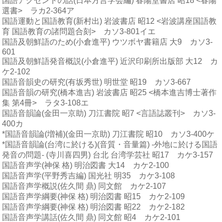
国語アクセントの話(日本方言学会編) 春陽堂書店 昭18 <春陽
選書> ラカ2-364ア
国語運動と国語教育(新村出) 岩波書店 昭12 <岩波講座国語教
育 国語教育の諸問題合刻> カソ3-801イエ
国語及朝鮮語のため(小倉進平) ウツボヤ書籍店 大9 カソ3-
601
国語及朝鮮語発音概説(小倉進平) 近沢印刷所出版部 大12 カ
ケ2-102
国語音韻史の研究(有坂秀世) 明世堂 昭19 カソ3-667
国語音韻の研究(橋本進吉) 岩波書店 昭25 <橋本進吉博士著作
集 第4冊> ラタ3-108エ
国語音韻論(金田一京助) 刀江書院 昭7 <言語誌叢刊> カソ3-
400カ
*国語音韻論(増補)(金田一京助) 刀江書院 昭10 カソ3-400ケ
*国語音韻論(台湾に於ける)(音質・音量篇) -外地に於ける国語
発音の問題- (寺川喜四男) 台北 台湾学芸社 昭17 カケ3-157
国語音声学(神保 格) 明治図書 大14 カケ2-100
国語音声学(平野秀吉編) 国光社 明35 カケ3-108
国語音声学概説(佐久間 鼎) 同文館 カケ2-107
国語音声学綱要(神保 格) 明治図書 昭15 カケ2-109
国語音声学綱要(神保 格) 明治図書 昭22 カケ2-182
国語音声学講話(佐久間 鼎) 同文館 昭4 カケ2-101