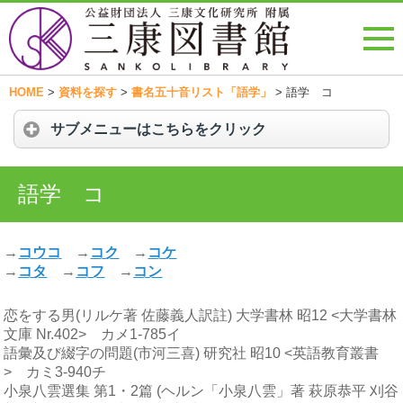
HOME
>
資料を探す
>
書名五十音リスト「語学」
>
語学 コ
サブメニューはこちらをクリック
語学 コ
→
コウコ
→
コク
→
コケ
→
コタ
→
コフ
→
コン
恋をする男(リルケ著 佐藤義人訳註) 大学書林 昭12 <大学書林
文庫 Nr.402> カメ1-785イ
語彙及び綴字の問題(市河三喜) 研究社 昭10 <英語教育叢書
> カミ3-940チ
小泉八雲選集 第1・2篇 (ヘルン「小泉八雲」著 萩原恭平 刈谷