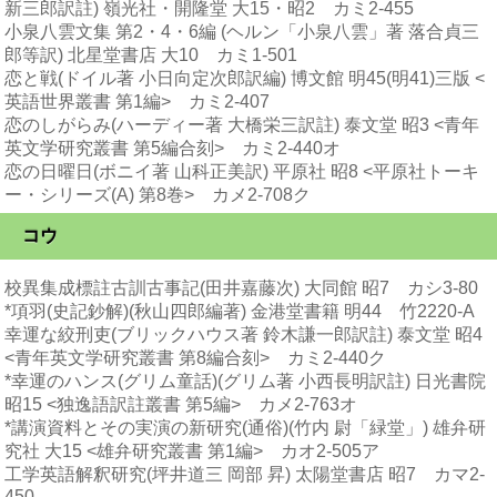
新三郎訳註) 嶺光社・開隆堂 大15・昭2 カミ2-455
小泉八雲文集 第2・4・6編 (ヘルン「小泉八雲」著 落合貞三
郎等訳) 北星堂書店 大10 カミ1-501
恋と戦(ドイル著 小日向定次郎訳編) 博文館 明45(明41)三版 <
英語世界叢書 第1編> カミ2-407
恋のしがらみ(ハーディー著 大橋栄三訳註) 泰文堂 昭3 <青年
英文学研究叢書 第5編合刻> カミ2-440オ
恋の日曜日(ボニイ著 山科正美訳) 平原社 昭8 <平原社トーキ
ー・シリーズ(A) 第8巻> カメ2-708ク
コウ
校異集成標註古訓古事記(田井嘉藤次) 大同館 昭7 カシ3-80
*項羽(史記鈔解)(秋山四郎編著) 金港堂書籍 明44 竹2220-A
幸運な絞刑吏(ブリックハウス著 鈴木謙一郎訳註) 泰文堂 昭4
<青年英文学研究叢書 第8編合刻> カミ2-440ク
*幸運のハンス(グリム童話)(グリム著 小西長明訳註) 日光書院
昭15 <独逸語訳註叢書 第5編> カメ2-763オ
*講演資料とその実演の新研究(通俗)(竹内 尉「緑堂」) 雄弁研
究社 大15 <雄弁研究叢書 第1編> カオ2-505ア
工学英語解釈研究(坪井道三 岡部 昇) 太陽堂書店 昭7 カマ2-
450