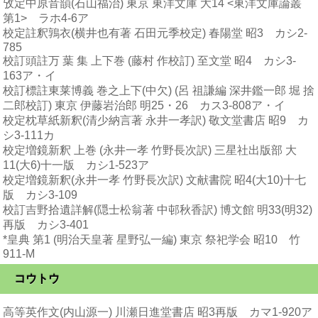
攷定中原音韻(石山福治) 東京 東洋文庫 大14 <東洋文庫論叢
第1> ラホ4-6ア
校定註釈鶉衣(横井也有著 石田元季校定) 春陽堂 昭3 カシ2-
785
校訂頭註万 葉 集 上下巻 (藤村 作校訂) 至文堂 昭4 カシ3-
163ア・イ
校訂標註東莱博義 巻之上下(中欠) (呂 祖謙編 深井鑑一郎 堀 捨
二郎校訂) 東京 伊藤岩治郎 明25・26 カス3-808ア・イ
校定枕草紙新釈(清少納言著 永井一孝訳) 敬文堂書店 昭9 カ
シ3-111カ
校定増鏡新釈 上巻 (永井一孝 竹野長次訳) 三星社出版部 大
11(大6)十一版 カシ1-523ア
校定増鏡新釈(永井一孝 竹野長次訳) 文献書院 昭4(大10)十七
版 カシ3-109
校訂吉野拾遺詳解(隠士松翁著 中邨秋香訳) 博文館 明33(明32)
再版 カシ3-401
*皇典 第1 (明治天皇著 星野弘一編) 東京 祭祀学会 昭10 竹
911-M
コウトウ
高等英作文(内山源一) 川瀬日進堂書店 昭3再版 カマ1-920ア