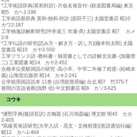
*工学術語辞典(英和対訳) -片仮名発音付- (鉄道図書局編) 東京
昭5 カヘ1-196
工学術語新辞典 英和-独和-対訳 (原田干三) 太陽堂書店 昭10
カワ2-187
工学独逸語解釈研究(坪井道三 市瀬 斉) 太陽堂書店 昭7 カメ
2-8
*工学仏語の研究(読み方・解き方・訳し方)(榎本恒太郎) 太陽
堂書店 昭10 カヤ2-550
工学フランス語 -教科書・独習書としての詳解文法書- (加藤蕾
二) 工業図書 昭14 カヤ2-452
合格本位受験国語の研究 -高小卒、中学二年修了程度- (松崎末
義) 山海堂出版部 昭14 カキ2-241
公学校用国語読本 11巻 (台湾総督府編) 台北 昭7 竹375-T
巷間の言語省察(浅野 信) 中文館書店 昭8 カソ3-625
コウキ
*康煕字典(鼇頭音訳) 古梅題 (石川鴻斎編) 博文館 明43 カカ
2-403
*高級英単語研究(大学入試・高文・文検程度)(英語通信社編)
昭12 カヘ1-464