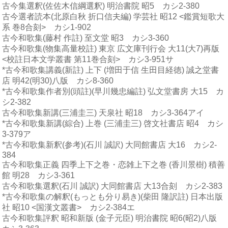
古今集選釈(佐佐木信綱選釈) 明治書院 昭5 カシ2-380
古今選者読本(北原白秋 折口信夫編) 学芸社 昭12 <鑑賞短歌大
系 巻8合刻> カシ1-902
古今和歌集(藤村 作註) 至文堂 昭3 カシ3-360
古今和歌集(物集高量校註) 東京 広文庫刊行会 大11(大7)再版
<校註日本文学叢書 第11巻合刻> カシ3-951サ
*古今和歌集講義(新註) 上下 (増田于信 生田目経徳) 誠之堂書
店 明42(明30)八版 カシ8-360
*古今和歌集作者別(頭註)(早川幾忠編註) 弘文堂書房 大15 カ
シ2-382
古今和歌集新講(三浦圭三) 天泉社 昭18 カシ3-364アイ
*古今和歌集新講(綜合) 上巻 (三浦圭三) 啓文社書店 昭4 カシ
3-379ア
*古今和歌集新釈(参考)(石川 誠訳) 大同館書店 大16 カシ2-
384
古今和歌集正義 四季上下之巻・恋雑上下之巻 (香川景樹) 積善
館 明28 カシ3-361
古今和歌集選釈(石川 誠訳) 大同館書店 大13合刻 カシ2-383
*古今和歌集の解釈(もっとも分り易き)(柴田 隆訳註) 日本出版
社 昭10 <国漢文叢書> カシ2-384エ
古今和歌集評釈 昭和新版 (金子元臣) 明治書院 昭6(昭2)八版