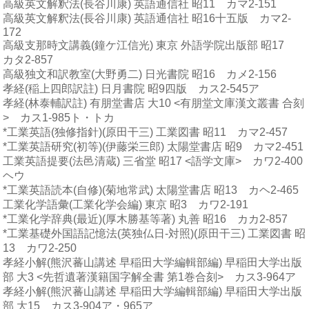
高級英文解釈法(長谷川康) 英語通信社 昭11 カマ2-151
高級英文解釈法(長谷川康) 英語通信社 昭16十五版 カマ2-
172
高級支那時文講義(鐘ケ江信光) 東京 外語学院出版部 昭17
カタ2-857
高級独文和訳教室(大野勇二) 日光書院 昭16 カメ2-156
孝経(稲上四郎訳註) 日月書院 昭9四版 カス2-545ア
孝経(林泰輔訳註) 有朋堂書店 大10 <有朋堂文庫漢文叢書 合刻
> カス1-985ト・トカ
*工業英語(独修指針)(原田干三) 工業図書 昭11 カマ2-457
*工業英語研究(初等)(伊藤栄三郎) 太陽堂書店 昭9 カマ2-451
工業英語提要(法邑清蔵) 三省堂 昭17 <語学文庫> カワ2-400
ヘウ
*工業英語読本(自修)(菊地常武) 太陽堂書店 昭13 カヘ2-465
工業化学語彙(工業化学会編) 東京 昭3 カワ2-191
*工業化学辞典(最近)(厚木勝基等著) 丸善 昭16 カカ2-857
*工業基礎外国語記憶法(英独仏日-対照)(原田干三) 工業図書 昭
13 カワ2-250
孝経小解(熊沢蕃山講述 早稲田大学編輯部編) 早稲田大学出版
部 大3 <先哲遺著漢籍国字解全書 第1巻合刻> カス3-964ア
孝経小解(熊沢蕃山講述 早稲田大学編輯部編) 早稲田大学出版
部 大15 カス3-904ア・965ア