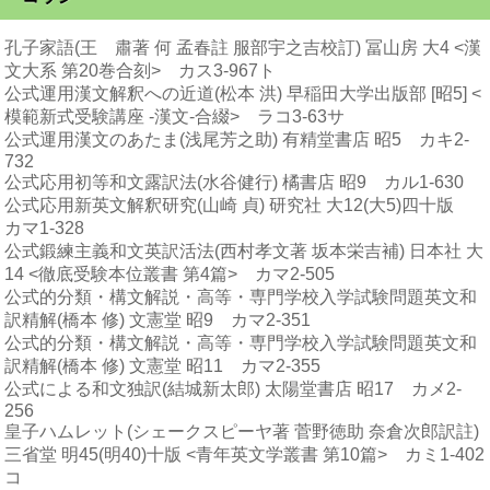
孔子家語(王 肅著 何 孟春註 服部宇之吉校訂) 冨山房 大4 <漢
文大系 第20巻合刻> カス3-967ト
公式運用漢文解釈への近道(松本 洪) 早稲田大学出版部 [昭5] <
模範新式受験講座 -漢文-合綴> ラコ3-63サ
公式運用漢文のあたま(浅尾芳之助) 有精堂書店 昭5 カキ2-
732
公式応用初等和文露訳法(水谷健行) 橘書店 昭9 カル1-630
公式応用新英文解釈研究(山崎 貞) 研究社 大12(大5)四十版
カマ1-328
公式鍛練主義和文英訳活法(西村孝文著 坂本栄吉補) 日本社 大
14 <徹底受験本位叢書 第4篇> カマ2-505
公式的分類・構文解説・高等・専門学校入学試験問題英文和
訳精解(橋本 修) 文憲堂 昭9 カマ2-351
公式的分類・構文解説・高等・専門学校入学試験問題英文和
訳精解(橋本 修) 文憲堂 昭11 カマ2-355
公式による和文独訳(結城新太郎) 太陽堂書店 昭17 カメ2-
256
皇子ハムレット(シェークスピーヤ著 菅野徳助 奈倉次郎訳註)
三省堂 明45(明40)十版 <青年英文学叢書 第10篇> カミ1-402
コ