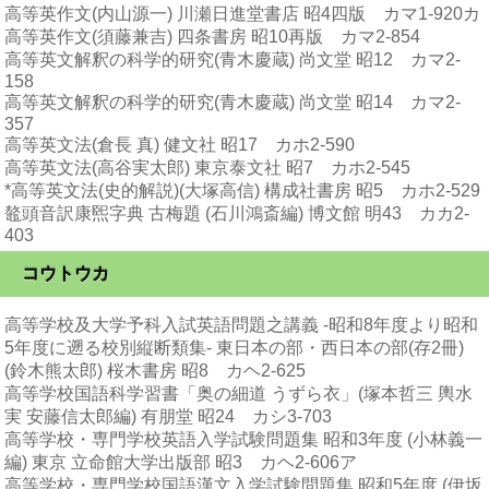
高等英作文(内山源一) 川瀬日進堂書店 昭4四版 カマ1-920カ
高等英作文(須藤兼吉) 四条書房 昭10再版 カマ2-854
高等英文解釈の科学的研究(青木慶蔵) 尚文堂 昭12 カマ2-
158
高等英文解釈の科学的研究(青木慶蔵) 尚文堂 昭14 カマ2-
357
高等英文法(倉長 真) 健文社 昭17 カホ2-590
高等英文法(高谷実太郎) 東京泰文社 昭7 カホ2-545
*高等英文法(史的解説)(大塚高信) 構成社書房 昭5 カホ2-529
鼇頭音訳康煕字典 古梅題 (石川鴻斎編) 博文館 明43 カカ2-
403
コウトウカ
高等学校及大学予科入試英語問題之講義 -昭和8年度より昭和
5年度に遡る校別縦断類集- 東日本の部・西日本の部(存2冊)
(鈴木熊太郎) 桜木書房 昭8 カヘ2-625
高等学校国語科学習書「奥の細道 うずら衣」(塚本哲三 輿水
実 安藤信太郎編) 有朋堂 昭24 カシ3-703
高等学校・専門学校英語入学試験問題集 昭和3年度 (小林義一
編) 東京 立命館大学出版部 昭3 カヘ2-606ア
高等学校・専門学校国語漢文入学試験問題集 昭和5年度 (伊坂