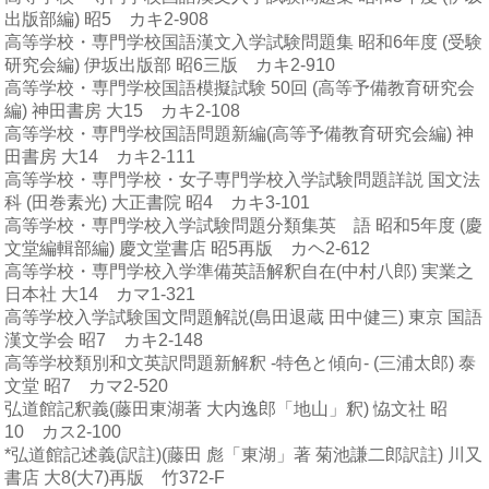
出版部編) 昭5 カキ2-908
高等学校・専門学校国語漢文入学試験問題集 昭和6年度 (受験
研究会編) 伊坂出版部 昭6三版 カキ2-910
高等学校・専門学校国語模擬試験 50回 (高等予備教育研究会
編) 神田書房 大15 カキ2-108
高等学校・専門学校国語問題新編(高等予備教育研究会編) 神
田書房 大14 カキ2-111
高等学校・専門学校・女子専門学校入学試験問題詳説 国文法
科 (田巻素光) 大正書院 昭4 カキ3-101
高等学校・専門学校入学試験問題分類集英 語 昭和5年度 (慶
文堂編輯部編) 慶文堂書店 昭5再版 カヘ2-612
高等学校・専門学校入学準備英語解釈自在(中村八郎) 実業之
日本社 大14 カマ1-321
高等学校入学試験国文問題解説(島田退蔵 田中健三) 東京 国語
漢文学会 昭7 カキ2-148
高等学校類別和文英訳問題新解釈 -特色と傾向- (三浦太郎) 泰
文堂 昭7 カマ2-520
弘道館記釈義(藤田東湖著 大内逸郎「地山」釈) 恊文社 昭
10 カス2-100
*弘道館記述義(訳註)(藤田 彪「東湖」著 菊池謙二郎訳註) 川又
書店 大8(大7)再版 竹372-F