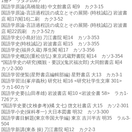
1冊> ラタ3-108ア
国語学原論(高橋龍雄) 中文館書店 昭9 カク3-15
国語学原論-言語過程説の成立とその展開- (時枝誠記) 岩波書
店 昭17(昭16)二刷 カク3-52
国語学原論-言語過程説の成立とその展開- (時枝誠記) 岩波書
店 昭22四刷 カク3-52カ
国語学史(小島好治) 刀江書院 昭14 カソ3-353
国語学史(時枝誠記) 岩波書店 昭15 カソ3-355
国語学史(福井久蔵) 厚生閣 昭17 カソ3-356
国語学史概説(重松信弘) 東京武蔵野書院 昭14 カソ3-354
*国語学史の研究(概観・要説)(鬼沢福次郎) 大同館書店 昭4
カソ2-300
国語学習便覧(星野書店編輯部編) 星野書店 大13 カカ3-1
国語学習法(峯岸義秋) 研究社 昭16 <研究社学生文庫 301>
ラカ1-60カマ
国語学史要(山田孝雄) 岩波書店 昭10 <岩波全書 58> ラカ1-
726アス
*国語学史要(文検参考)(橘 文七) 啓文社書店 大15 カソ2-301
国語学小史(保科孝一) 大日本図書 明32 カソ3-300
国語学書目解題(東京帝国大学編) 東京 吉川半吉 明35 ラル3-
504
国語学新講(東条 操) 刀江書院 昭12 カク2-3