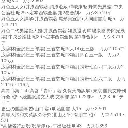
堂 昭3-4 カシ2-603
好色五人女(井原西鶴著 潁原退蔵 暉峻康隆 野間光辰編) 中央
公論社 昭25 <定本西鶴全集 第2巻合刻> カシ3-719イ
好色五人女詳解(井原西鶴著 尾形美宣訳) 大同館書店 昭5 カ
シ3-711
好色二代男諸艶大鑑(井原西鶴著 潁原退蔵 暉峻康隆 野間光辰
編) 中央公論社 昭26 <定本西鶴全集 第1巻合刻> カシ3-719
ア
広辞林(金沢庄三郎編) 三省堂 昭3(大14)五三版 カカ2-105ア
広辞林(金沢庄三郎編) 三省堂 昭13新訂四百五十版 カカ2-
105カ
広辞林(金沢庄三郎編) 三省堂 昭16新訂携帯七百四二版カカ2-
105ハ
広辞林(金沢庄三郎編) 三省堂 昭16新訂携帯七百六二版 カカ
2-116・116カ
高青邱集 1-4 (高啓「青邱」著 久保天随訳解) 東京 国民文庫刊
行会 昭5 <続国訳漢文大成 文学部 第19-22巻> カス3-961テ
～ニ
更生の国語学習(山口 勲) 明治図書 大15 カソ2-501
高専入試和文英訳の研究(北山太平) 有朋堂 昭7 カマ2-519・
521
*高僧名詩新釈(釈清潭) 丙午出版社 明43 カス1-353