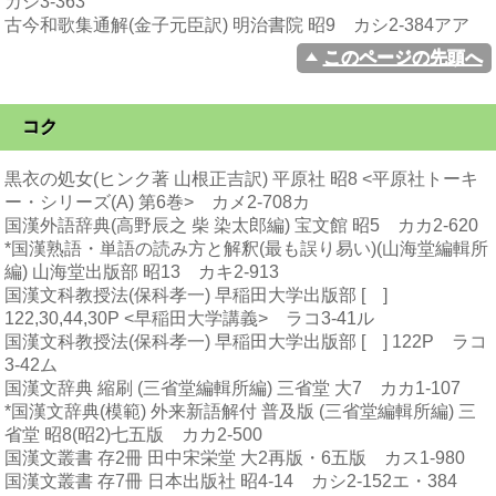
カシ3-363
古今和歌集通解(金子元臣訳) 明治書院 昭9 カシ2-384アア
このページの先頭へ
コク
黒衣の処女(ヒンク著 山根正吉訳) 平原社 昭8 <平原社トーキ
ー・シリーズ(A) 第6巻> カメ2-708カ
国漢外語辞典(高野辰之 柴 染太郎編) 宝文館 昭5 カカ2-620
*国漢熟語・単語の読み方と解釈(最も誤り易い)(山海堂編輯所
編) 山海堂出版部 昭13 カキ2-913
国漢文科教授法(保科孝一) 早稲田大学出版部 [ ]
122,30,44,30P <早稲田大学講義> ラコ3-41ル
国漢文科教授法(保科孝一) 早稲田大学出版部 [ ] 122P ラコ
3-42ム
国漢文辞典 縮刷 (三省堂編輯所編) 三省堂 大7 カカ1-107
*国漢文辞典(模範) 外来新語解付 普及版 (三省堂編輯所編) 三
省堂 昭8(昭2)七五版 カカ2-500
国漢文叢書 存2冊 田中宋栄堂 大2再版・6五版 カス1-980
国漢文叢書 存7冊 日本出版社 昭4-14 カシ2-152エ・384