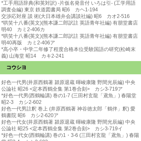
*工手用語辞典(和英対訳) -片仮名発音付 いろは引- (工学用語
調査会編) 東京 鉄道図書局 昭6 カヘ1-194
交渉応対座 談 術(大日本雄弁会講談社編) 昭6 カオ2-516
*哄笑十八番(英文)(熊本謙二郎訳註 英語青年社編) 有朋堂書店
明40 カミ2-406カ
*哄笑十八番(英文)(熊本謙二郎訳註 英語青年社編) 有朋堂書店
明40再版 カミ2-406ア
*高小卒・中学二年修了程度合格本位受験国語の研究(松崎末
義) 山海堂 昭14 カキ2-241
コウシヨ
好色一代男(井原西鶴著 潁原退蔵 暉峻康隆 野間光辰編) 中央
公論社 昭26 <定本西鶴全集 第1巻合刻> カシ3-719ア
*好色一代男(西鶴輪講) 巻の1-7 (三田村玄龍「鳶魚」) 春陽堂
昭2-3 カシ2-602
好色一代男註釈 巻上 (井原西鶴著 神谷徳太郎「鶴伴」釈) 愛
鶴書院 昭6 カシ2-620ア
好色一代女(井原西鶴著 潁原退蔵 暉峻康隆 野間光辰編) 中央
公論社 昭25 <定本西鶴全集 第2巻合刻> カシ3-719イ
*好色一代女(西鶴輪講) 巻の1・3-6 (三田村玄龍「鳶魚」) 春陽