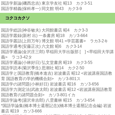
国語学新論(磯西忠吉) 東京学友社 昭13 カク3-51
国語学精義(保科孝一) 同文館 明43 カク3-9
コクコカクソ
国語学総説(神谷敏夫) 大同館書店 昭4 カク3-3
国語学叢録(新村 出) 一条書房 昭18 カソ3-664
国語学叢話(上田万年) 博文館 明41 <学芸叢書> ラカ3-2キ
国語学通考(安藤正次) 六文館 昭6 カク3-14
国語学通論(金沢庄三郎) 早稲田大学出版部 [ ] <早稲田大学講
義> ラコ3-42タ
国語学通論(小林好日) 弘文堂書房 昭19 カク3-55
国語学読本(菊沢季生) 思潮社 昭14 カク2-50
国語学と国語教育(橋本進吉) 岩波書店 昭12 <岩波講座国語教
育 国語教育の学的機構合刻> カソ3-801ス
国語学の諸問題(小林好日) 岩波書店 昭16 カソ3-656
国語学力測定法(武政太郎) 岩波書店 昭12 <岩波講座国語教育
国語教育の諸問題合刻> カソ3-801イカ
国語学論考(湯沢幸吉郎) 八雲書林 昭15 カソ3-654
*国語学論集(橋本博士還暦記念)(橋本博士還暦記念会編) 岩波
書店 昭19 カソ3-666