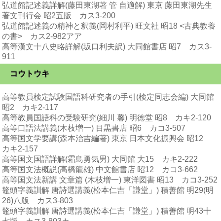
弘道館記述義詳解(藤田東湖著 管 自適解) 東京 藤田東湖先生
著文刊行会 昭2五版 カス3-200
弘道館記述義の精神と釈義(岡村利平) 旺文社 昭18 <古典教養
の書> カス2-982アア
高等漢文十八史略詳解(坂口利夫訳) 大同館書店 昭7 カス3-
911
コウトウキ
高等教員検定試験国語科研究者の手引(検定同志会編) 大同館
昭2 カキ2-117
高等教員国語科の受験研究(細川 馨) 明徳堂 昭8 カキ2-120
高等口語法講義(木枝増一) 目黒書店 昭6 カコ3-507
高等国文学要講(森本治吉編著) 東京 日本文化振興会 昭12
カキ2-157
高等国文国語詳解(霜鳥勇気男) 大同館 大15 カキ2-222
高等国文法概説(高橋龍雄) 中文館書店 昭12 カコ3-662
高等国文法新講 文章篇 (木枝増一) 東洋図書 昭13 カコ3-252
鼇頭字義訓解 唐詩選講義(松本仁吉「謙堂」) 積善館 明29(明
26)八版 カス3-803
鼇頭字義訓解 唐詩選講義(松本仁吉「謙堂」) 積善館 明43十