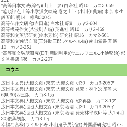
211
*高等日本文法(綜合)(山上ゝ泉) 白帝社 昭10 カコ3-659
*鼇頭評点上等小学漢文軌範 巻之上下 (小川伊典編) 東京 東生
鉄五郎 明14 椎和300-5
高等仏作文研究(吉田進) 白水社 昭8 カヤ2-604
高等模範作文(八波則吉編) 英進社 昭10 カサ2-469
高等和文英訳研究(鈴木芳松) 研究社 昭16 カマ2-561
高等和文独訳自習(三好助三郎.,ケルベル編) 南山堂書店 昭
10 カメ2-251
*高等和文独訳研究(日刊新聞利用)(ウユルフエル.,小池堅治) 郁
文堂書店 昭6 カメ2-207
コウニ
広日本文典(大槻文彦) 東京 大槻文彦 明30 カコ3-205ア
広日本文典(大槻文彦) 東京 大槻文彦 発売：林平次郎等 大
6(明30)四三版 カコ8-1カ
広日本文典(大槻文彦) 東京 大槻文彦 昭2再版 カコ8-1ア
広日本文典別記(大槻文彦) 東京 著者 明30 カコ3-205イ
広日本文典別記(大槻文彦) 東京 著者 発売林平次郎等 大15(明
30)復興初版 カコ8-1イ
幸福な宮様(ワイルド著 小山鬼子男訳註) 外国語研究社 昭7 <