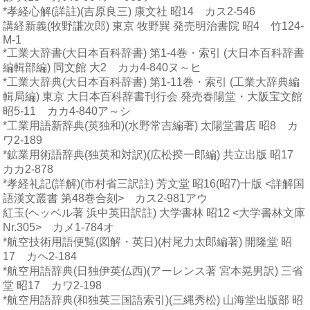
*孝経心解(詳註)(吉原良三) 康文社 昭14 カス2-546
講経新義(牧野謙次郎) 東京 牧野巽 発売明治書院 昭4 竹124-
M-1
*工業大辞書(大日本百科辞書) 第1-4巻・索引 (大日本百科辞書
編輯部編) 同文館 大2 カカ4-840ヌ～ヒ
*工業大辞典(大日本百科辞書) 第1-11巻・索引 (工業大辞典編
輯局編) 東京 大日本百科辞書刊行会 発売春陽堂・大阪宝文館
昭5-11 カカ4-840ア～シ
*工業用語新辞典(英独和)(水野常吉編著) 太陽堂書店 昭8 カ
ワ2-189
*鉱業用術語辞典(独英和対訳)(広松揆一郎編) 共立出版 昭17
カカ2-878
*孝経礼記(詳解)(市村省三訳註) 芳文堂 昭16(昭7)十版 <詳解国
語漢文叢書 第48巻合刻> カス2-981アウ
紅玉(ヘッベル著 浜中英田訳註) 大学書林 昭12 <大学書林文庫
Nr.305> カメ1-784オ
*航空技術用語便覧(図解・英日)(村尾力太郎編著) 開隆堂 昭
17 カヘ2-184
*航空用語辞典(日独伊英仏西)(アーレンス著 宮本晃男訳) 三省
堂 昭17 カワ2-198
*航空用語辞典(和独英三国語索引)(三縄秀松) 山海堂出版部 昭