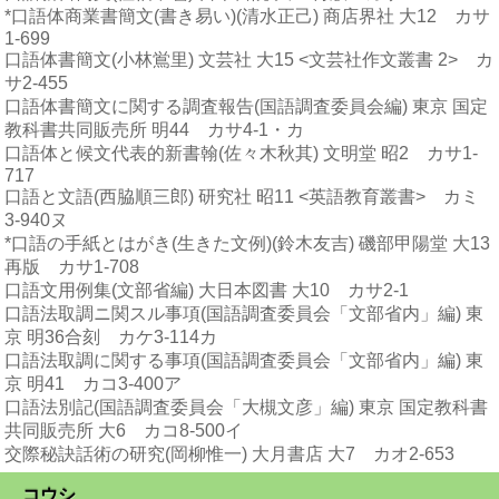
*口語体商業書簡文(書き易い)(清水正己) 商店界社 大12 カサ
1-699
口語体書簡文(小林鴬里) 文芸社 大15 <文芸社作文叢書 2> カ
サ2-455
口語体書簡文に関する調査報告(国語調査委員会編) 東京 国定
教科書共同販売所 明44 カサ4-1・カ
口語体と候文代表的新書翰(佐々木秋其) 文明堂 昭2 カサ1-
717
口語と文語(西脇順三郎) 研究社 昭11 <英語教育叢書> カミ
3-940ヌ
*口語の手紙とはがき(生きた文例)(鈴木友吉) 磯部甲陽堂 大13
再版 カサ1-708
口語文用例集(文部省編) 大日本図書 大10 カサ2-1
口語法取調ニ関スル事項(国語調査委員会「文部省内」編) 東
京 明36合刻 カケ3-114カ
口語法取調に関する事項(国語調査委員会「文部省内」編) 東
京 明41 カコ3-400ア
口語法別記(国語調査委員会「大槻文彦」編) 東京 国定教科書
共同販売所 大6 カコ8-500イ
交際秘訣話術の研究(岡柳惟一) 大月書店 大7 カオ2-653
コウシ