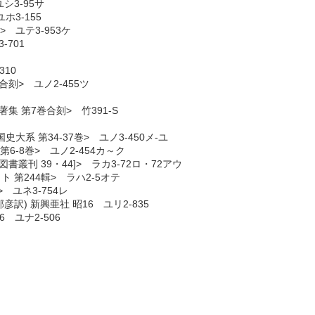
シ3-95サ
ホ3-155
 ユテ3-953ケ
-701
10
合刻> ユノ2-455ツ
集 第7巻合刻> 竹391-S
史大系 第34-37巻> ユノ3-450メ-ユ
 第6-8巻> ユノ2-454カ～ク
書叢刊 39・44]> ラカ3-72ロ・72アウ
 第244輯> ラハ2-5オテ
> ユネ3-754レ
訳) 新興亜社 昭16 ユリ2-835
 ユナ2-506