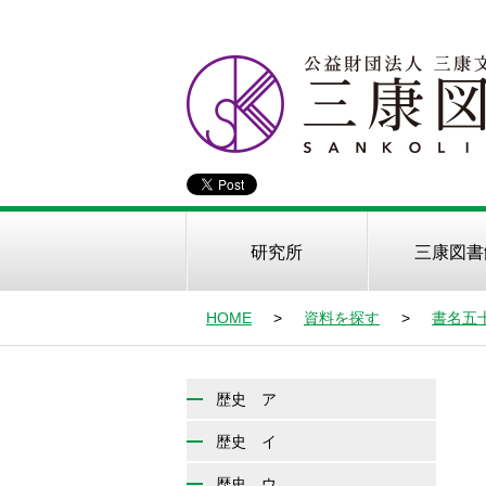
研究所
三康図書
HOME
>
資料を探す
>
書名五
歴史 ア
歴史 イ
歴史 ウ