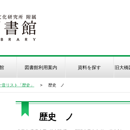
館
図書館利用案内
資料を探す
旧大橋
十音リスト「歴史」
>
歴史 ノ
歴史 ノ