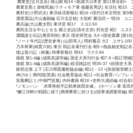
農業史(宝月圭吾) 雄山閣 昭14 <新講大日本史 第11巻合刻> ユ
農業支那と遊牧民族(ラティモア著 後藤富男訳) 生活社 昭15 ユ
農村史(小野武夫) 東洋経済新報社 昭16 <現代日本文明史 第9巻>
濃尾震誌(片山逸朗編 石川戈足校) 大垣町 勝沼武一 明26 ユニ3
農兵論(大山敷太郎) 東洋堂 昭17 スヨ2-50
農民生活を中心とせる 郷土史話(清水文弥) 邦光堂 昭2 ユヌ2-3
濃陽諸士伝記(奥田利矩) 東京 国史研究会 大4 <国史叢書 [第18]
*ノート年代記(歴史参考) (山田草人) 岡村書店 大2 ユサ1-100
乃木将軍(綿貫六助) 東京 戦記名著刊行会 昭5 <熱血秘史戦記名著
後は昔の記（林薫) 時事新報社 明43 ラナ2-84
後鏡 第1-4編 (成島良譲等編) 国史大系刊行会 昭7-9 <新訂増補国
後鏡 第1-4編 (成島良譲等編) 経済雑誌社 明35-37 <続国史大系
能登志徴 上下 (石川県図書館協会編) 昭12・13 <[加賀能登郷土図
伸びゆく満州国(荒基) 社会教育協会 昭11 <社会教育パンフレット
宣胤卿記 1 (中御門宣胤) 内外書籍 昭18 <史料大成続編 42合刻
*ノモンハン 「赤軍将校手記戦車旅団全滅」 (ホーソン著 富田邦彦
*嫩江河畔の戦闘に就て(満洲事変に於ける)(陸軍省調査班編) 昭6