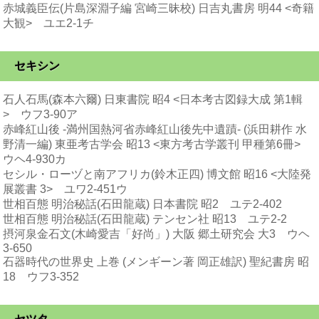
赤城義臣伝(片島深淵子編 宮崎三昧校) 日吉丸書房 明44 <奇籍
大観> ユエ2-1チ
セキシン
石人石馬(森本六爾) 日東書院 昭4 <日本考古図録大成 第1輯
> ウフ3-90ア
赤峰紅山後 -満州国熱河省赤峰紅山後先中遺蹟- (浜田耕作 水
野清一編) 東亜考古学会 昭13 <東方考古学叢刊 甲種第6冊>
ウヘ4-930カ
セシル・ローヅと南アフリカ(鈴木正四) 博文館 昭16 <大陸発
展叢書 3> ユワ2-451ウ
世相百態 明治秘話(石田龍蔵) 日本書院 昭2 ユテ2-402
世相百態 明治秘話(石田龍蔵) テンセン社 昭13 ユテ2-2
摂河泉金石文(木崎愛吉「好尚」) 大阪 郷土研究会 大3 ウヘ
3-650
石器時代の世界史 上巻 (メンギーン著 岡正雄訳) 聖紀書房 昭
18 ウフ3-352