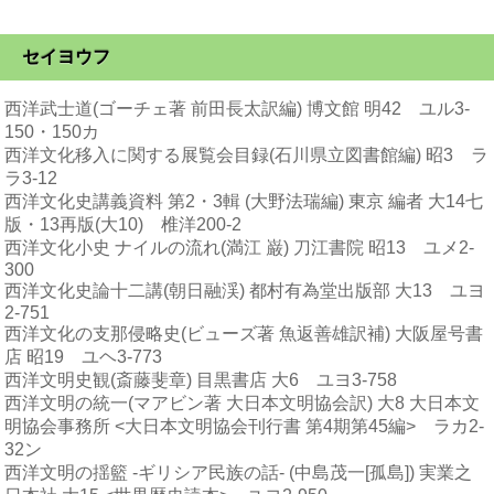
セイヨウフ
西洋武士道(ゴーチェ著 前田長太訳編) 博文館 明42 ユル3-
150・150カ
西洋文化移入に関する展覧会目録(石川県立図書館編) 昭3 ラ
ラ3-12
西洋文化史講義資料 第2・3輯 (大野法瑞編) 東京 編者 大14七
版・13再版(大10) 椎洋200-2
西洋文化小史 ナイルの流れ(満江 巌) 刀江書院 昭13 ユメ2-
300
西洋文化史論十二講(朝日融渓) 都村有為堂出版部 大13 ユヨ
2-751
西洋文化の支那侵略史(ビューズ著 魚返善雄訳補) 大阪屋号書
店 昭19 ユヘ3-773
西洋文明史観(斎藤斐章) 目黒書店 大6 ユヨ3-758
西洋文明の統一(マアビン著 大日本文明協会訳) 大8 大日本文
明協会事務所 <大日本文明協会刊行書 第4期第45編> ラカ2-
32ン
西洋文明の揺籃 -ギリシア民族の話- (中島茂一[孤島]) 実業之