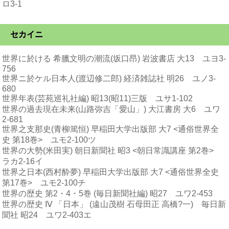
ロ3-1
セカイニ
世界に於ける 希臘文明の潮流(坂口昂) 岩波書店 大13 ユヨ3-
756
世界ニ於ケル日本人(渡辺修二郎) 経済雑誌社 明26 ユノ3-
680
世界年表(芸苑巡礼社編) 昭13(昭11)三版 ユサ1-102
世界の過去現在未来(山路弥吉「愛山」) 大江書房 大6 ユワ
2-681
世界之支那史(青柳篤恒) 早稲田大学出版部 大7 <通俗世界全
史 第18巻> ユモ2-100ツ
世界の大勢(米田実) 朝日新聞社 昭3 <朝日常識講座 第2巻>
ラカ2-16イ
世界之日本(西村酔夢) 早稲田大学出版部 大7 <通俗世界全史
第17巻> ユモ2-100チ
世界の歴史 第2・4・5巻 (毎日新聞社編) 昭27 ユワ2-453
世界の歴史 Ⅳ 「日本」 (遠山茂樹 石母田正 高橋?一) 毎日新
聞社 昭24 ユワ2-403エ