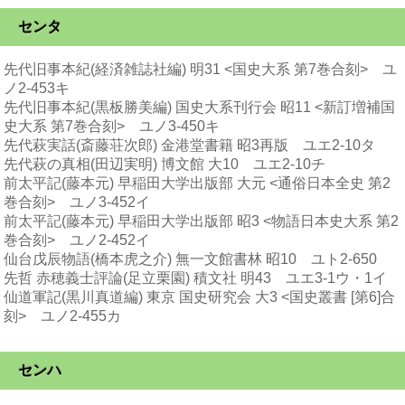
センタ
先代旧事本紀(経済雑誌社編) 明31 <国史大系 第7巻合刻> ユ
ノ2-453キ
先代旧事本紀(黒板勝美編) 国史大系刊行会 昭11 <新訂増補国
史大系 第7巻合刻> ユノ3-450キ
先代萩実話(斎藤荘次郎) 金港堂書籍 昭3再版 ユエ2-10タ
先代萩の真相(田辺実明) 博文館 大10 ユエ2-10チ
前太平記(藤本元) 早稲田大学出版部 大元 <通俗日本全史 第2
巻合刻> ユノ3-452イ
前太平記(藤本元) 早稲田大学出版部 昭3 <物語日本史大系 第2
巻合刻> ユノ2-452イ
仙台戊辰物語(橋本虎之介) 無一文館書林 昭10 ユト2-650
先哲 赤穂義士評論(足立栗園) 積文社 明43 ユエ3-1ウ・1イ
仙道軍記(黒川真道編) 東京 国史研究会 大3 <国史叢書 [第6]合
刻> ユノ2-455カ
センハ