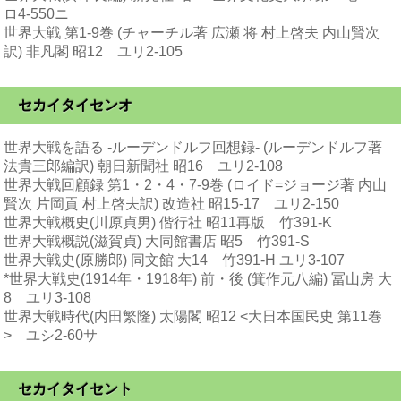
ロ4-550ニ
世界大戦 第1-9巻 (チャーチル著 広瀬 将 村上啓夫 内山賢次
訳) 非凡閣 昭12 ユリ2-105
セカイタイセンオ
世界大戦を語る -ルーデンドルフ回想録- (ルーデンドルフ著
法貴三郎編訳) 朝日新聞社 昭16 ユリ2-108
世界大戦回顧録 第1・2・4・7-9巻 (ロイド=ジョージ著 内山
賢次 片岡貢 村上啓夫訳) 改造社 昭15-17 ユリ2-150
世界大戦概史(川原貞男) 偕行社 昭11再版 竹391-K
世界大戦概説(滋賀貞) 大同館書店 昭5 竹391-S
世界大戦史(原勝郎) 同文館 大14 竹391-H ユリ3-107
*世界大戦史(1914年・1918年) 前・後 (箕作元八編) 冨山房 大
8 ユリ3-108
世界大戦時代(内田繁隆) 太陽閣 昭12 <大日本国民史 第11巻
> ユシ2-60サ
セカイタイセント