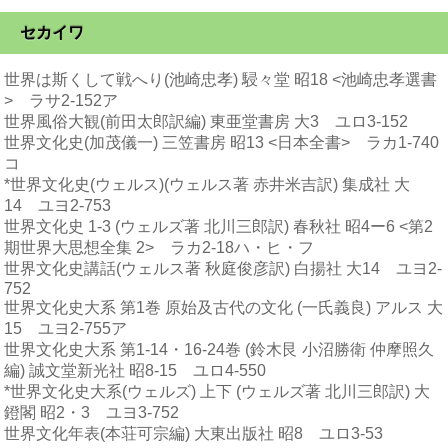
セカイワ
世界は斯くして戦へり(池崎忠孝) 駸々堂 昭18 <池崎忠孝選書
> ラサ2-152ア
世界風俗大観(前田太郎訳編) 東亜堂書房 大3 ユロ3-152
世界文化史(加茂儀一) 三笠書房 昭13 <日本全書> ラカ1-740
コ
*世界文化史(ウェルス)(ウェルス著 赤井米吉訳) 集成社 大
14 ユヨ2-753
世界文化史 1-3 (ウェルズ著 北川三郎訳) 春秋社 昭4ー6 <第2
期世界大思想全集 2> ラカ2-18ハ・ヒ・フ
世界文化史講話(ウェルス著 秋庭俊彦訳) 白揚社 大14 ユヨ2-
752
世界文化史大系 第1巻 原始及古代の文化 (一氏義良) アルス 大
15 ユヨ2-755ア
世界文化史大系 第1-14・16-24巻 (鈴木艮 小沼勝衛 仲摩照久
編) 誠文堂新光社 昭8-15 ユロ4-550
*世界文化史大系(ウェルズ) 上下 (ウェルズ著 北川三郎訳) 大
鐙閣 昭2・3 ユヨ3-752
世界文化年表(本荘可宗編) 大東出版社 昭8 ユロ3-53