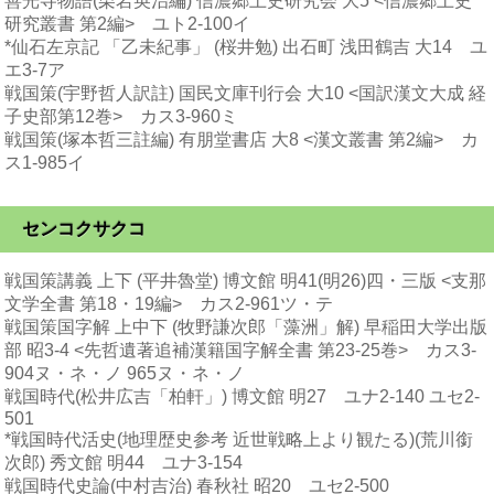
善光寺物語(栗岩英治編) 信濃郷土史研究会 大5 <信濃郷土史
研究叢書 第2編> ユト2-100イ
*仙石左京記 「乙未紀事」 (桜井勉) 出石町 浅田鶴吉 大14 ユ
エ3-7ア
戦国策(宇野哲人訳註) 国民文庫刊行会 大10 <国訳漢文大成 経
子史部第12巻> カス3-960ミ
戦国策(塚本哲三註編) 有朋堂書店 大8 <漢文叢書 第2編> カ
ス1-985イ
センコクサクコ
戦国策講義 上下 (平井魯堂) 博文館 明41(明26)四・三版 <支那
文学全書 第18・19編> カス2-961ツ・テ
戦国策国字解 上中下 (牧野謙次郎「藻洲」解) 早稲田大学出版
部 昭3-4 <先哲遺著追補漢籍国字解全書 第23-25巻> カス3-
904ヌ・ネ・ノ 965ヌ・ネ・ノ
戦国時代(松井広吉「柏軒」) 博文館 明27 ユナ2-140 ユセ2-
501
*戦国時代活史(地理歴史参考 近世戦略上より観たる)(荒川銜
次郎) 秀文館 明44 ユナ3-154
戦国時代史論(中村吉治) 春秋社 昭20 ユセ2-500