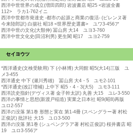
西洋中世世界の成立(増田四郎) 岩波書店 昭25 <岩波全書
112> ラカ1-762イニ
西洋中世都市発達史 -都市の起源と商業の復活- (ピレンヌ著
今来陸郎訳) 白揚社 昭18 <世界歴史選書> ユワ3-456ア
西洋中世の文化(大類伸) 冨山房 大14 ユヨ3-760
西洋中世文化史(田沼利男) 更生閣 昭17 ユヨ2-759
セイヨウツ
*西洋通史(文検受験用) 下 (小林博) 大同館 昭5(大14)三版 ユ
メ3-455
西洋通史 中下 (瀬川秀雄) 冨山房 大4・5 ユモ2-101
*西洋通史(改訂増補) 上中下 昭5・4・3(大5) ユモ3-111
西洋読史指針(デヴィス著 金子幹太訳) 丸善 大15 ユレ3-550
西洋の事情と思想(新渡戸稲造) 実業之日本社 昭9(昭8)再版
ユロ2-557
西洋の没落 第1巻 形態と実在 第1-4冊 (スペングラー著 村松
正俊訳) 批評社 大15 ユロ3-500
西洋の没落 第1巻 (シュペングラア著 村松正俊訳) 桜井書店 昭
19 ユロ3-556ア