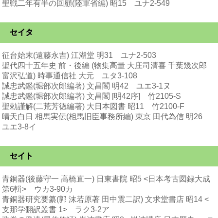
聖戦二年有半の回顧(陸軍省編) 昭15 ユナ2-549
セイタ
征台始末(遠藤永吉) 江湖堂 明31 ユナ2-503
聖代四十五年史 前・後編 (物集高量 大庄司清喜 千葉幾次郎
富沢弘道) 時事通信社 大元 ユタ3-108
誠忠武鑑(堀部次郎編著) 文昌閣 明42 ユエ3-1ヌ
誠忠武鑑(堀部次郎編著) 文昌閣 [明42序] 竹2105-S
聖勅謹解(二荒芳徳編著) 大日本図書 昭11 竹2100-F
晴天白日 相馬実伝(相馬旧臣事務所編) 東京 田代為信 明26
ユエ3-8イ
セイト
青銅器(後藤守一 高橋直一) 日東書院 昭5 <日本考古図録大成
第6輯> ウカ3-90カ
青銅器研究要纂(郭 沫若原著 田中震二訳) 文求堂書店 昭14 <
支那学翻訳叢書 1> ラク3-2ア