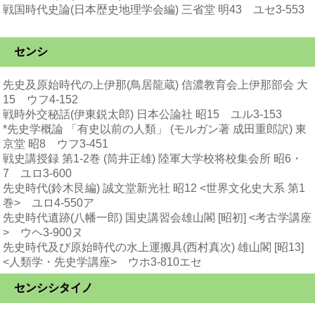
戦国時代史論(日本歴史地理学会編) 三省堂 明43 ユセ3-553
センシ
先史及原始時代の上伊那(鳥居龍蔵) 信濃教育会上伊那部会 大
15 ウフ4-152
戦時外交秘話(伊東鋭太郎) 日本公論社 昭15 ユル3-153
*先史学概論 「有史以前の人類」 (モルガン著 成田重郎訳) 東
京堂 昭8 ウフ3-451
戦史講授録 第1-2巻 (筒井正雄) 陸軍大学校将校集会所 昭6・
7 ユロ3-600
先史時代(鈴木艮編) 誠文堂新光社 昭12 <世界文化史大系 第1
巻> ユロ4-550ア
先史時代遺跡(八幡一郎) 国史講習会雄山閣 [昭初] <考古学講座
> ウヘ3-900ヌ
先史時代及び原始時代の水上運搬具(西村真次) 雄山閣 [昭13]
<人類学・先史学講座> ウホ3-810エセ
センシシタイノ