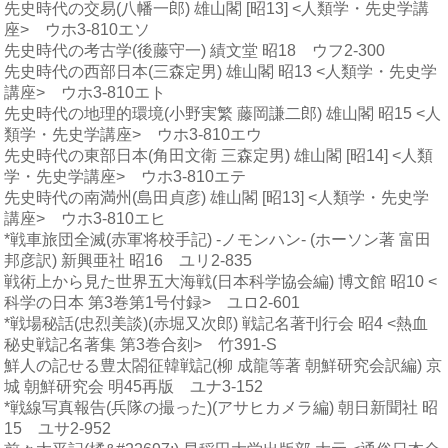
先史時代の交易(八幡一郎) 雄山閣 [昭13] <人類学・先史学講
座> ウホ3-810エソ
先史時代の考古学(後藤守一) 績文堂 昭18 ウフ2-300
先史時代の西部日本(三森定男) 雄山閣 昭13 <人類学・先史学
講座> ウホ3-810エト
先史時代の地理的環境(小野実繁 藤岡謙二郎) 雄山閣 昭15 <人
類学・先史学講座> ウホ3-810エウ
先史時代の東部日本(角田文衛 三森定男) 雄山閣 [昭14] <人類
学・先史学講座> ウホ3-810エテ
先史時代の南満州(島田貞彦) 雄山閣 [昭13] <人類学・先史学
講座> ウホ3-810エヒ
*戦車旅団全滅(赤軍将校手記) -ノモンハン- (ホーソン著 富田
邦彦訳) 新興亜社 昭16 ユリ2-835
戦術上から見た世界五大海戦(日本科学協会編) 博文館 昭10 <
科学の日本 第3巻第1号付録> ユロ2-601
*戦場秘話(忠烈美談)(赤堀又次郎) 戦記名著刊行会 昭4 <熱血
秘史戦記名著集 第3巻合刻> 竹391-S
鮮人の記せる豊太閤征韓戦記(柳 成龍等著 朝鮮研究会訳編) 京
城 朝鮮研究会 明45再版 ユナ3-152
*戦線写真報告(兵隊の撮った)(アサヒカメラ編) 朝日新聞社 昭
15 ユサ2-952