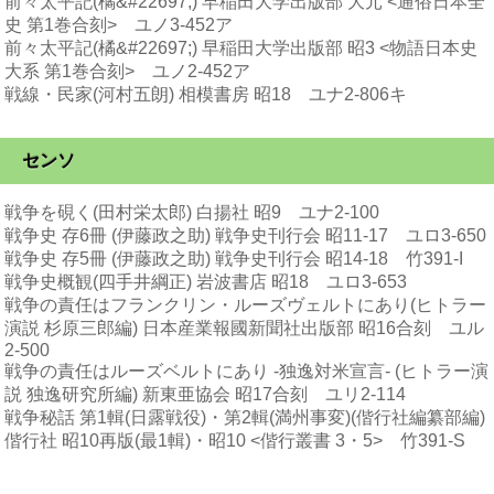
前々太平記(橘&#22697;) 早稲田大学出版部 大元 <通俗日本全
史 第1巻合刻> ユノ3-452ア
前々太平記(橘&#22697;) 早稲田大学出版部 昭3 <物語日本史
大系 第1巻合刻> ユノ2-452ア
戦線・民家(河村五朗) 相模書房 昭18 ユナ2-806キ
センソ
戦争を硯く(田村栄太郎) 白揚社 昭9 ユナ2-100
戦争史 存6冊 (伊藤政之助) 戦争史刊行会 昭11-17 ユロ3-650
戦争史 存5冊 (伊藤政之助) 戦争史刊行会 昭14-18 竹391-I
戦争史概観(四手井綱正) 岩波書店 昭18 ユロ3-653
戦争の責任はフランクリン・ルーズヴェルトにあり(ヒトラー
演説 杉原三郎編) 日本産業報國新聞社出版部 昭16合刻 ユル
2-500
戦争の責任はルーズベルトにあり -独逸対米宣言- (ヒトラー演
説 独逸研究所編) 新東亜協会 昭17合刻 ユリ2-114
戦争秘話 第1輯(日露戦役)・第2輯(満州事変)(偕行社編纂部編)
偕行社 昭10再版(最1輯)・昭10 <偕行叢書 3・5> 竹391-S