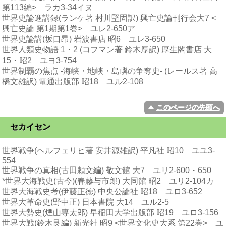
第113編> ラカ3-34イヌ
世界史論進講録(ランケ著 村川堅固訳) 興亡史論刊行会大7 <
興亡史論 第1期第1巻> ユレ2-650ア
世界史論講(坂口昂) 岩波書店 昭6 ユレ3-650
世界人類史物語 1・2 (コフマン著 鈴木厚訳) 厚生閣書店 大
15・昭2 ユヨ3-754
世界制覇の焦点 -海峡・地峽・島嶼の争奪史- (レールス著 高
橋文雄訳) 電通出版部 昭18 ユル2-108
このページの先頭へ
セカイセン
世界戦争(ヘルフェリヒ著 安井源雄訳) 平凡社 昭10 ユユ3-
554
世界戦争の真相(古田頼文編) 敬文館 大7 ユリ2-600・650
*世界大海戦史(古今)(春藤与市郎) 大同館 昭2 ユリ2-104カ
世界大海戦史考(伊藤正徳) 中央公論社 昭18 ユロ3-652
世界大革命史(野中正) 日本書院 大14 ユル2-5
世界大勢史(煙山専太郎) 早稲田大学出版部 昭19 ユロ3-156
世界大戦(鈴木艮編) 新光社 昭9 <世界文化史大系 第22巻> ユ