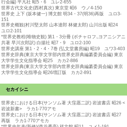
行会編) 平凡社 昭5・6 ユレ2-655
世界古代文化史(西村真次) 東京堂 昭6 ウノ4-150
世界史 上下 (坂本健一) 博文館 明34・37(明36)再版 ユロ3-
151
世界史概観(村川堅太郎 山本達郎 林健太郎) 山川出版 昭24
ユロ2-101
*世界史教程(唯物史観) 第1・3分冊 (ボチャロフ.,ヨアニシアニ
共著 早川次郎訳) 白揚社 昭7・9 ユロ2-100
世界史講座 第1・2・4・7巻 (弘文堂書房編) 昭19 ユワ3-403
世界史辞典(東京大学文学部内世界史辞典編纂委員会編) 東京
大学学生文化指導会 昭25 カカ2-886
世界史辞典(東京大学文学部内世界史辞典編纂委員会編) 東京
大学学生文化指導会 昭26増訂版 カカ2-891
セカイシニ
世界史における日本(サンソム著 大窪愿二訳) 岩波書店 昭26 <
岩波新書> ラカ1-770アモ
世界史における日本(サンソム著 大窪愿二訳) 岩波書店 昭27
再版 ラカ1-770アモカ
*世界史年表(新修)(森谷秀亮) 祥文館 昭11 ユメ1-191