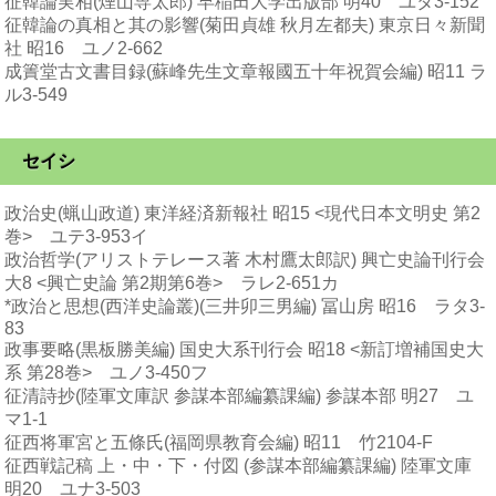
征韓論実相(煙山専太郎) 早稲田大学出版部 明40 ユタ3-152
征韓論の真相と其の影響(菊田貞雄 秋月左都夫) 東京日々新聞
社 昭16 ユノ2-662
成簀堂古文書目録(蘇峰先生文章報國五十年祝賀会編) 昭11 ラ
ル3-549
セイシ
政治史(蝋山政道) 東洋経済新報社 昭15 <現代日本文明史 第2
巻> ユテ3-953イ
政治哲学(アリストテレース著 木村鷹太郎訳) 興亡史論刊行会
大8 <興亡史論 第2期第6巻> ラレ2-651カ
*政治と思想(西洋史論叢)(三井卯三男編) 冨山房 昭16 ラタ3-
83
政事要略(黒板勝美編) 国史大系刊行会 昭18 <新訂増補国史大
系 第28巻> ユノ3-450フ
征清詩抄(陸軍文庫訳 参謀本部編纂課編) 参謀本部 明27 ユ
マ1-1
征西将軍宮と五條氏(福岡県教育会編) 昭11 竹2104-F
征西戦記稿 上・中・下・付図 (参謀本部編纂課編) 陸軍文庫
明20 ユナ3-503