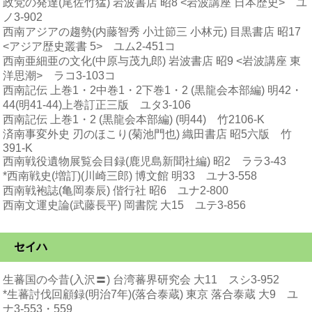
政党の発達(尾佐竹猛) 岩波書店 昭8 <岩波講座 日本歴史> ユ
ノ3-902
西南アジアの趨勢(内藤智秀 小辻節三 小林元) 目黒書店 昭17
<アジア歴史叢書 5> ユム2-451コ
西南亜細亜の文化(中原与茂九郎) 岩波書店 昭9 <岩波講座 東
洋思潮> ラコ3-103コ
西南記伝 上巻1・2中巻1・2下巻1・2 (黒龍会本部編) 明42・
44(明41-44)上巻訂正三版 ユタ3-106
西南記伝 上巻1・2 (黒龍会本部編) (明44) 竹2106-K
済南事変外史 刃のほこり(菊池門也) 織田書店 昭5六版 竹
391-K
西南戦役遺物展覧会目録(鹿児島新聞社編) 昭2 ララ3-43
*西南戦史(増訂)(川崎三郎) 博文館 明33 ユナ3-558
西南戦袍誌(亀岡泰辰) 偕行社 昭6 ユナ2-800
西南文運史論(武藤長平) 岡書院 大15 ユテ3-856
セイハ
生蕃国の今昔(入沢〓) 台湾蕃界研究会 大11 スシ3-952
*生蕃討伐回顧録(明治7年)(落合泰蔵) 東京 落合泰蔵 大9 ユ
ナ3-553・559