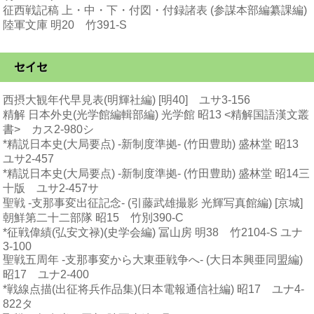
征西戦記稿 上・中・下・付図・付録諸表 (参謀本部編纂課編)
陸軍文庫 明20 竹391-S
セイセ
西摂大観年代早見表(明輝社編) [明40] ユサ3-156
精解 日本外史(光学館編輯部編) 光学館 昭13 <精解国語漢文叢
書> カス2-980シ
*精説日本史(大局要点) -新制度準拠- (竹田豊助) 盛林堂 昭13
ユサ2-457
*精説日本史(大局要点) -新制度準拠- (竹田豊助) 盛林堂 昭14三
十版 ユサ2-457サ
聖戦 -支那事変出征記念- (引藤武雄撮影 光輝写真館編) [京城]
朝鮮第二十二部隊 昭15 竹別390-C
*征戦偉績(弘安文禄)(史学会編) 冨山房 明38 竹2104-S ユナ
3-100
聖戦五周年 -支那事変から大東亜戦争へ- (大日本興亜同盟編)
昭17 ユナ2-400
*戦線点描(出征将兵作品集)(日本電報通信社編) 昭17 ユナ4-
822タ