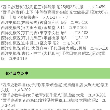
*西洋史(新制)(浅海正三) 昇龍堂 昭25(昭23)九版 ユメ2-459
*西洋史(表解) 上下 (中等教育研究会編) 光世館書店 昭3(大6)八
版・十版 <表解叢書> ラカ1-17ト・ナ
西洋史概観(内藤智秀) 教育研究会 昭9 ユモ3-116
西洋史概説(阿刀田令造) 金星堂 大11 ユモ2-106
西洋史概説(京口元吉) 東京泰文社 昭6 ユモ3-103
西洋史概説(坪井九馬三) 帝都出版 昭8 ユモ3-113
西洋史概説(山中謙二) 至文堂 昭2 ユモ3-107
西洋史概説 近代 (大野真弓) 千代田書房 昭23再版 ユモ3-118
西洋史概説 古代・中世 (大野真弓) 千代田書房 昭25(昭24)重
版 ユモ3-119
セイヨウシキ
*西洋史教科書(女子用)(峯岸米造編) 光風館書店 大8(大元)修正
六版 ユメ3-202
*西洋史教科書(女子教育)(箕作元八) 開成館 大元 ユメ3-201
*西洋史研究者の為に(文検受験用)(山上徳信) 大同館 昭2 ユ
メ3-454