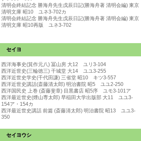
清明会終結記念 勝海舟先生戊辰日記(勝海舟著 清明会編) 東京
清明文庫 昭10 ユネ3-702カ
清明会終結記念 勝海舟先生戊辰日記(勝海舟著 清明会編) 東京
清明文庫 昭10再版 ユネ3-702
セイヨ
西洋海事史(箕作元八) 冨山房 大12 ユリ3-104
西洋近世史(三輪徳三) 干城堂 大14 ユユ3-255
西洋近世史学史(千代田謙) 三省堂 昭10 キツ3-557
西洋近世史講話(斎藤清太郎) 明治書院 昭5 ユユ2-250
西洋国民史 上巻 (斎藤斐章) 目黒書店 昭5序 ユモ3-101ア
西洋最近世史(煙山専太郎) 早稲田大学出版部 大11 ユユ3-
154ア・154カ
西洋最近世史講話 前篇 (斎藤清太郎) 明治書院 昭13 ユユ3-
350
セイヨウシ