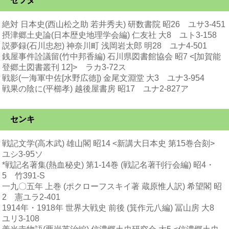
セツタ
絶対 日本史(西山松之助 若井秀夫) 研数書院 昭26 ユサ3-451
摂津郷土史論(日本歴史地理学会編) 仁友社 大8 ユト3-158
説夢録(石川忠恕) 神奈川町 浅岡岩太郎 明28 ユナ4-501
銭屋事件詮議留(竹中邦香編) 石川県図書館協会 昭7 <[加賀能
登郷土図書叢刊 12]> ラカ3-72ス
戦影(一海軍中佐[水野広徳]) 金尾文淵堂 大3 ユナ3-954
戦果の陰に(平櫛孝) 越後屋書房 昭17 ユナ2-827ア
センキ
戦記文学(高木武) 雄山閣 昭14 <新講大日本史 第15巻合刻>
ユシ3-95ソ
*戦記名著集(熱血秘史) 第1-14巻 (戦記名著刊行会編) 昭4・
5 竹391-S
一九〇五年 上巻 (ポクローフスキイ著 蔵原惟人訳) 希望閣 昭
2 憲ユラ2-401
1914年・1918年 世界大戦史 前後 (箕作元八編) 冨山房 大8
ユリ3-108