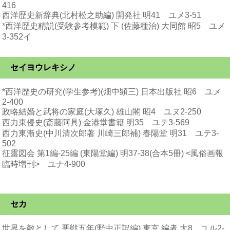
416
西洋歴史新辞典(北村松之助編) 開発社 明41 ユメ3-51
*西洋歴史精説(受験参考模範) 下 (佐藤種治) 大同館 昭5 ユメ
3-352イ
セイヨウレキシノ
*西洋歴史の研究(学生参考)(畑中顕三) 日本出版社 昭6 ユメ
2-400
政略結婚と武将の家庭(大塚久) 雄山閣 昭4 ユヌ2-250
西力東侵史(斎藤阿具) 金港堂書籍 明35 ユテ3-569
西力東漸史(中川清次郎著 川崎三郎補) 春陽堂 明31 ユテ3-
502
征露図会 第1編-25編 (東陽堂編) 明37-38(合本5冊) <風俗画報
臨時増刊> ユナ4-900
セカ
世界を敵として 悪戦五年(野中正訳編) 東京 編者 大8 ユル2-