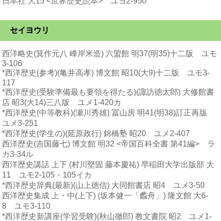
日本社 大15 <世界歴史読本> ユヨ2-950
セイヨウリ
西洋略史(箕作元八 峰岸米造) 六盟館 明37(明35)十二版 ユモ
3-106
*西洋歴史(参考)(亀井高孝) 博文館 昭10(大9)十二版 ユモ3-
117
*西洋歴史(受験準備最も要領を得たる)(諏訪徳太郎) 大修館書
店 昭3(大14)三八版 ユメ1-420カ
*西洋歴史(中等教科)(瀬川秀雄) 冨山房 明41(明38)訂正再版
ユメ3-251
*西洋歴史(学生の)(延原政行) 錦橋塾 昭20 ユメ2-407
西洋歴史(吉国藤七) 博文館 明32 <帝国百科全書 第41編> ラ
カ3-34ル
西洋歴史講話 上下 (村川堅固 藤本慶祐) 早稲田大学出版部 大
11 ユモ2-105・105イカ
*西洋歴史辞典(最新)(山上徳信) 大同館書店 昭4 ユメ3-50
西洋歴史集成 上・中(上下) (坂本健一「蠡舟」) 隆文館 大6-
8 ユモ3-110
*西洋歴史新講座(学習受験)(秋山徹郎) 教文書院 昭2 ユメ1-