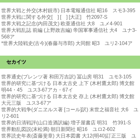
世界大戦と外交(木村鋭市) 日本電報通信社 昭16 スモ3-395
世界大戦に関する外交[ ] [ ] [大正] 竹2097-S
世界大戦之記念(内田茂文) 欧亜通信社 大8 ユメ4-901
世界大戦乱誌 前編 (上野政吉編) 帝国軍事通信社 大4 ユナ3-
568ア
*世界大陸戦史(古今)(春藤与市郎) 大同館 昭3 ユリ2-104ア
セカイツ
世界通史(プレンツ著 和田万吉訳) 冨山房 明31 ユモ3-105
世界的研究に基づける 日本太古史 上下 (木村鷹太郎) 博文館
明44・45 ユス3-67アカ・67イ
世界的研究に基づける 日本太古史 存上 (木村鷹太郎) 博文館
大元三版 ユス3-67ア
世界的大戦争(ダニヱルス著 [コール]訳) 末世之福音社 大6 ユ
リ2-601
世界的日清戦評(山口造酒訳編) 増子屋書店 明31 竹391-S
世界動乱図説(末松満) 朝日新聞社 昭16 ユロ2-602
世界読史年表(斎藤斐章) 大日本図書 大12(明40)訂正三版 ユ