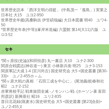
世界歴史読本 「西洋文明の揺籃」 (中島茂一「孤島」) 実業之
日本社 大15 ユヨ2-950
世界歴史年鑑(高桑駒吉 伊笠碩哉編) 大日本図書 明40 ユワ4-
50
*世界歴史年表(中等)(峯岸米造編) 六盟館 第14(大11)六版 ユ
ロ3-52
セキ
*関ヶ原役(史論)(和田恒彦) 丸一書店 大10 ユナ2-300
関原合戦図志(神谷道一) 東京 小林新兵衛 明25 ユナ3-153
関原軍記大成 1-4 (宮川尚古) 国史研究会 大5 <国史叢書 [第30-
33]> ユノ2-455ホ～ム
*関ヶ原大戦の真相 「石田三成を中心に」 (尾池義雄)春秋社
昭2 ユナ2-152
赤軍将校手記 戦車旅団全滅 -ノモンハン戦- (ホーソン著 富田
邦彦訳) 新興亜社 昭16 ユリ2-835
昔日北花録(堀麦水) 国史研究会 大5 <国史叢書 [第23]合刻>
ユノ2-455ヌ