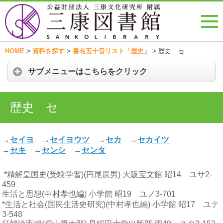
HOME
>
資料を探す
>
書名五十音リスト「歴史」
>
歴史 セ
サブメニューはこちらをクリック
歴史 セ
→
セイヨ
→
セイヨウツ
→
セカ
→
セカイツ
→
セキ
→
センシ
→
センタ
*精解皇国史(受験学習)(円尾辰男) 大阪宝文館 昭14 ユサ2-
459
生活と思想(中村孝也編) 小学館 昭19 ユノ3-701
*生活と社会(国民生活史研究)(中村孝也編) 小学館 昭17 ユテ
3-548