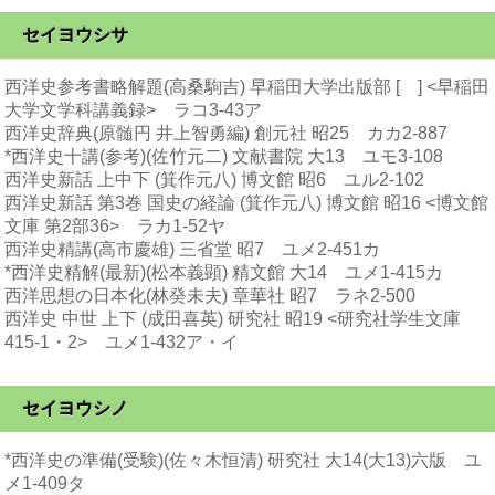
セイヨウシサ
西洋史参考書略解題(高桑駒吉) 早稲田大学出版部 [ ] <早稲田
大学文学科講義録> ラコ3-43ア
西洋史辞典(原髄円 井上智勇編) 創元社 昭25 カカ2-887
*西洋史十講(参考)(佐竹元二) 文献書院 大13 ユモ3-108
西洋史新話 上中下 (箕作元八) 博文館 昭6 ユル2-102
西洋史新話 第3巻 国史の経論 (箕作元八) 博文館 昭16 <博文館
文庫 第2部36> ラカ1-52ヤ
西洋史精講(高市慶雄) 三省堂 昭7 ユメ2-451カ
*西洋史精解(最新)(松本義顕) 精文館 大14 ユメ1-415カ
西洋思想の日本化(林癸未夫) 章華社 昭7 ラネ2-500
西洋史 中世 上下 (成田喜英) 研究社 昭19 <研究社学生文庫
415-1・2> ユメ1-432ア・イ
セイヨウシノ
*西洋史の準備(受験)(佐々木恒清) 研究社 大14(大13)六版 ユ
メ1-409タ