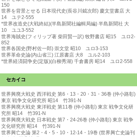
150
世界を背景とせる 日本現代史(長谷川鉞次郎) 慶文堂書店 大
14 ユテ2-555
*世界改造史(大戦終結)(半島新聞社編輯局編) 半島新聞社 大
10 ユユ3-552
世界海賊史(フィリップ著 柴田賢一訳) 牧野書店 昭15 ユロ2-
852
世界各国史(野村佐一郎) 崇文堂 昭10 ユロ3-153
世界革命史論(内山省三) 江原書店 大8 ユル2-103
*世界経済闘争史(定版)(白柳秀湖) 千倉書房 昭14 ユロ2-558
セカイコ
世界興廃大戦史 西洋戦史 第6・13・20・31・36巻 (仲小路彰)
東京 戦争文化研究所 昭14 竹391-N
世界興廃大戦史 東洋戦史 第11巻 (仲小路彰) 東京 戦争文化研
究所 昭14 竹391-N
世界興廃大戦史 日本戦史 第7・24-26巻 (仲小路彰) 東京 戦争
文化研究所 昭14 竹391-N
世界興亡史論 第2・4・5・10・12-14・19巻 (世界興亡史論刊