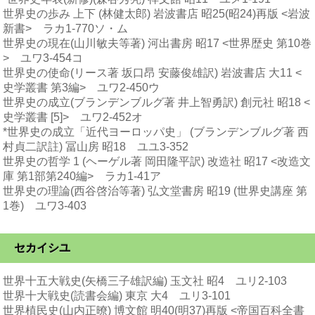
世界史の歩み 上下 (林健太郎) 岩波書店 昭25(昭24)再版 <岩波
新書> ラカ1-770ソ・ム
世界史の現在(山川敏夫等著) 河出書房 昭17 <世界歴史 第10巻
> ユワ3-454コ
世界史の使命(リース著 坂口昂 安藤俊雄訳) 岩波書店 大11 <
史学叢書 第3編> ユワ2-450ウ
世界史の成立(ブランデンブルグ著 井上智勇訳) 創元社 昭18 <
史学叢書 [5]> ユワ2-452オ
*世界史の成立「近代ヨーロッパ史」 (ブランデンブルグ著 西
村貞二訳註) 冨山房 昭18 ユユ3-352
世界史の哲学 1 (ヘーゲル著 岡田隆平訳) 改造社 昭17 <改造文
庫 第1部第240編> ラカ1-41ア
世界史の理論(西谷啓治等著) 弘文堂書房 昭19 (世界史講座 第
1巻) ユワ3-403
セカイシユ
世界十五大戦史(矢橋三子雄訳編) 玉文社 昭4 ユリ2-103
世界十大戦史(読書会編) 東京 大4 ユリ3-101
世界植民史(山内正暸) 博文館 明40(明37)再版 <帝国百科全書