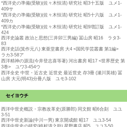
*西洋史の準備(受験)(佐々木恒清) 研究社 昭3十五版 ユメ1-
409サ
*西洋史の準備(受験)(佐々木恒清) 研究社 昭5十六版 ユメ1-
409カ
*西洋史の準備(受験)(佐々木恒清) 研究社 昭9増訂版 ユメ1-
424
西洋史論叢 政治と思想(三井卯三男編) 冨山房 昭16 ラタ3-
83
西洋史話(箕作元八) 東亜堂書房 大4 <国民学芸叢書 第1編>
ラカ3-58ア
西洋精神の源流(今井登志喜等著) 河出書房 昭17 <世界歴史 第
3巻> ユワ3-454ウ
西洋全史 中世・近古史 近世史 最近世史 存3冊 (瀬川英雄) 冨
山房 大元(明43)分冊八版 ユモ3-102
セイヨウチ
西洋中世史概説・宗教改革史(原勝郎) 同文館 昭6合刻 ユユ
3-51
西洋中世史新論(中川一男) 東京開成館 昭17 ユユ3-54
西洋中世史の研究(植村清之助) 星野書店 昭5 ユユ3-50