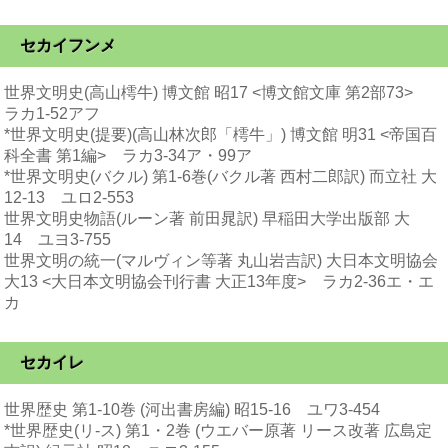
セカイフンメ
世界文明史(高山樗牛) 博文館 昭17 <博文館文庫 第2部73>
ラカ1-52アフ
*世界文明史(提要)(高山林次郎「樗牛」) 博文館 明31 <帝国百
科全書 第1編> ラカ3-34ア・99ア
*世界文明史(バクル) 第1-6巻(バクル著 西村二郎訳) 而立社 大
12-13 ユロ2-553
世界文明史物語(ルーン著 前田晁訳) 早稲田大学出版部 大
14 ユヨ3-755
世界文明の統一(マルヴィン等著 丸山岩吉訳) 大日本文明協会
大13 <大日本文明協会刊行書 大正13年度> ラカ2-36エ・エ
カ
セカイレ
世界歴史 第1-10巻 (河出書房編) 昭15-16 ユワ3-454
*世界歴史(リ-ス) 第1・2巻 (ウエバー原著 リース改著 広島定